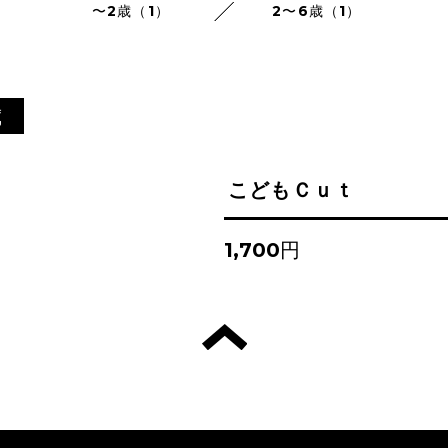
〜2歳（1）
2〜6歳（1）
歳
こどもＣｕｔ
1,700円