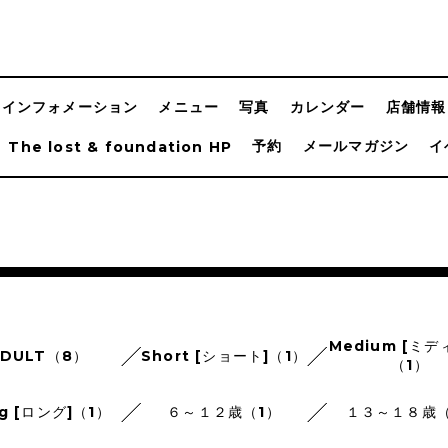
インフォメーション
メニュー
写真
カレンダー
店舗情報
予約
メールマガジン
イ
The lost & foundation HP
Medium [ミデ
ADULT（8）
Short [ショート]（1）
（1）
g [ロング]（1）
６～１２歳（1）
１３～１８歳（